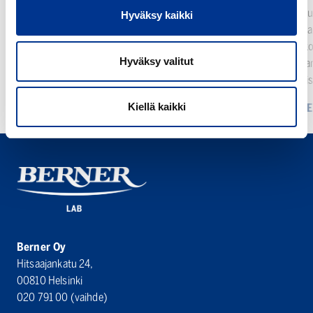
dedicated to flow cytometry, hands-on learning
Tuttu ja l
Hyväksy kaikki
and networking...
tehnyt pa
laitevali
LUE LISÄÄ
Hyväksy valitut
tunnetaan 
ratkaisuis
Kiellä kaikki
LUE
Berner Oy
Hitsaajankatu 24,
00810 Helsinki
020 791 00
(vaihde)