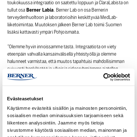
toukokuussa integraatio on saatettu loppuun ja ClaraLabista on
tullut osa
Berner Labia
. Berner Lab on osa Bernerin
terveydenhuoltoon ja laboratorioihin keskittyvää MedLab-
liiketoimintaa. Muutoksen jälkeen Berner Lab toimii Suomen
lisäksi kattavasti ympäri Pohjoismaita.
”Olemme hyvin innoissamme tästä. Integraatiota on viety
eteenpäin vahvalla kansainvälisellä yhteistyöllä ja olemme
halunneet varmistaa, että muutos tapahtuisi mahdollisimman
sujuvasti henkilöstöä ja ulkoisia sidosryhmiämme ajatellen.
Pohjoismainen integraatio on keskeinen osa MedLabin
strategiaa ja emme malta odottaa, mitä kaikkea saamme
yhdessä aikaiseksi!”, MedLabin Pohjoismaiden ja Baltian
myyntijohtaja
Suvi Kemmo
sanoo.
Evästeasetukset
Käytämme evästeitä sisällön ja mainosten personointiin,
Integraation myötä Berner Labista tulee entistä suurempi
sosiaalisen median ominaisuuksien tarjoamiseen sekä
organisaatio, jolla on kattava tuotevalikoima ja resurssit
liikenteen analysointiin. Jaamme myös tietoja
Skandinaviassa sekä entistä paremmat valmiudet luoda ja
sivustomme käytöstä sosiaalisen median, mainonnan ja
toimittaa korkealaatuisia laboratorioinstrumentteja ja -tuotteita