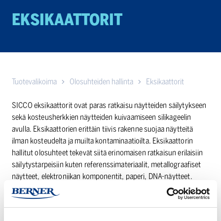
EKSIKAATTORIT
Tuotevalikoima
Olosuhteiden hallinta
Eksikaattorit
SICCO eksikaattorit ovat paras ratkaisu näytteiden säilytykseen
sekä kosteusherkkien näytteiden kuivaamiseen silikageelin
avulla. Eksikaattorien erittäin tiivis rakenne suojaa näytteitä
ilman kosteudelta ja muilta kontaminaatioilta. Eksikaattorin
hallitut olosuhteet tekevät siitä erinomaisen ratkaisun erilaisiin
säilytystarpeisiin kuten referenssimateriaalit, metallograafiset
näytteet, elektroniikan komponentit, paperi, DNA-näytteet.
Eri kokoisia ja mallisia vaihtoehtoja löytyy runsaasti.