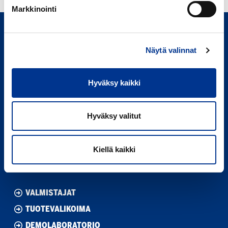
Markkinointi
Näytä valinnat
Hyväksy kaikki
Berner Oy
Hitsaajankatu 24,
Hyväksy valitut
00810 Helsinki
020 791 00
(vaihde)
Kiellä kaikki
Youtube
LinkedIn
VALMISTAJAT
TUOTEVALIKOIMA
DEMOLABORATORIO