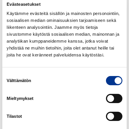
Evästeasetukset
Sicco
Sicco
Käytämme evästeitä sisällön ja mainosten personointiin,
Auto-
Mini-
sosiaalisen median ominaisuuksien tarjoamiseen sekä
Star
1
liikenteen analysointiin. Jaamme myös tietoja
Basic
sivustomme käytöstä sosiaalisen median, mainonnan ja
eksikaattori
analytiikan kumppaneidemme kanssa, jotka voivat
SICCO AUTO-STAR
SICCO MINI-1 BASIC
yhdistää ne muihin tietoihin, joita olet antanut heille tai
EKSIKAATTORI
joita he ovat keränneet palveluidensa käytöstäsi.
Sicco
Sicco
Star
Star-
Suostumuksen
eksikaattori
Vitrum
Välttämätön
valinta
eksikaattori
Mieltymykset
SICCO STAR
SICCO STAR-VITRUM
EKSIKAATTORI
EKSIKAATTORI
Tilastot