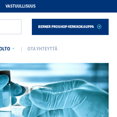
VASTUULLISUUS
BERNER PROSHOP-VERKKOKAUPPA
Haku
OLTO
OTA YHTEYTTÄ
Avaa
alavalikko