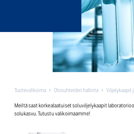
Tuotevalikoima
Olosuhteiden hallinta
Viljelykaapit 
Meiltä saat korkealaatuiset soluviljelykaapit laboratorio
solukasvu. Tutustu valikoimaamme!