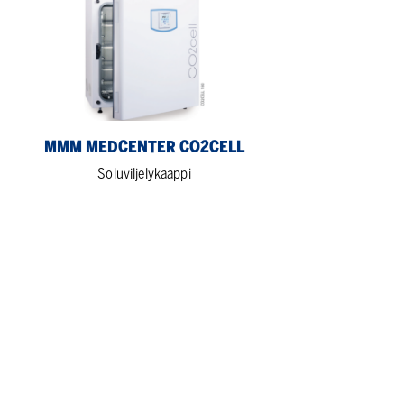
MMM
Medcenter
CO2cell
MMM MEDCENTER CO2CELL
Soluviljelykaappi