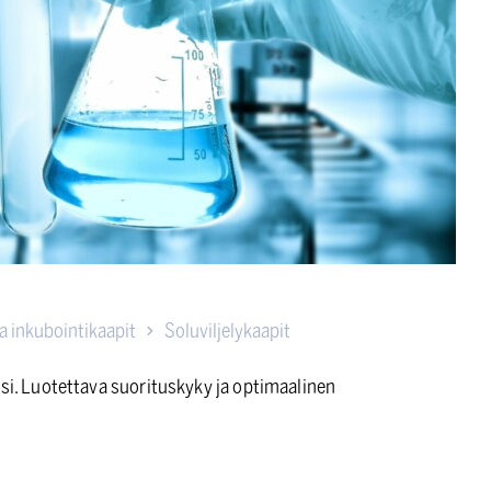
ja inkubointikaapit
Soluviljelykaapit
osi. Luotettava suorituskyky ja optimaalinen