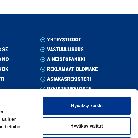
YHTEYSTIEDOT
 SE
VASTUULLISUUS
B NO
AINEISTOPANKKI
B DK
REKLAMAATIOLOMAKE
TI
ASIAKASREKISTERI
REKISTERISELOSTE
EVÄSTEASETUKSET
Hyväksy kaikki
YLEISET EHDOT
en
TEKNISET KAUPAN YLEISET
iaalisen
MYYNTIEHDOT
Hyväksy valitut
 tietoihin,
YLEISET TAKUUEHDOT 12 KK