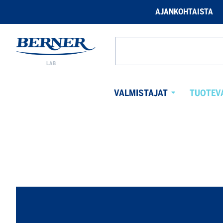
AJANKOHTAISTA
Berner
Lab
Hae
verkkosivuilta
VALMISTAJAT
TUOTEV
Avaa
alavalikko