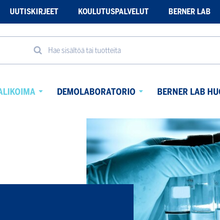
UUTISKIRJEET
KOULUTUSPALVELUT
BERNER LAB
Hae sisältöä tai tuotteita
ALIKOIMA
DEMOLABORATORIO
BERNER LAB HU
Avaa
Avaa
alavalikko
alavalikko