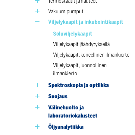
Termostaatit ja hauteet
Vakuumipumput
Viljelykaapit ja inkubointikaapit
Soluviljelykaapit
Viljelykaapit jäähdytyksellä
Viljelykaapit, koneellinen ilmankierto
Viljelykaapit, luonnollinen
ilmankierto
Spektroskopia ja optiikka
Suojaus
Välinehuolto ja
laboratoriokalusteet
Öljyanalytiikka