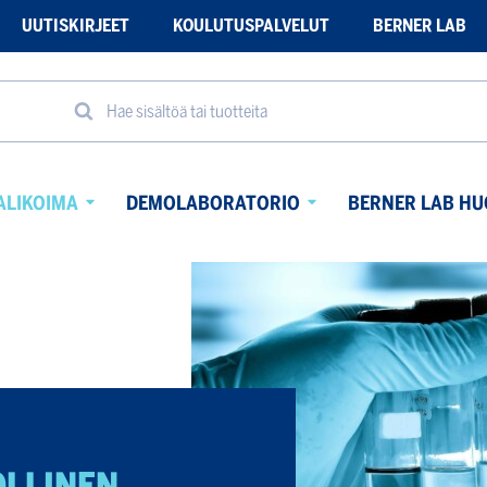
UUTISKIRJEET
KOULUTUSPALVELUT
BERNER LAB
Hae sisältöä tai tuotteita
ALIKOIMA
DEMOLABORATORIO
BERNER LAB HU
Avaa
Avaa
alavalikko
alavalikko
OLLINEN