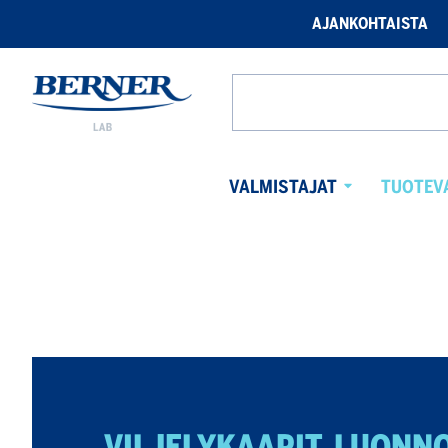
AJANKOHTAISTA
Berner
Lab
Hae
verkkosivuilta
VALMISTAJAT
TUOTEV
Avaa
alavalikko
VILJELYKAAPIT, LUONN