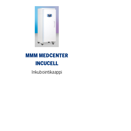
MMM
Medcenter
Incucell
MMM MEDCENTER
INCUCELL
Inkubointikaappi