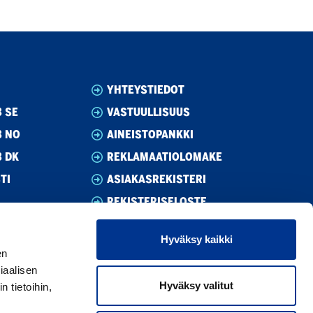
YHTEYSTIEDOT
 SE
VASTUULLISUUS
B NO
AINEISTOPANKKI
B DK
REKLAMAATIOLOMAKE
TI
ASIAKASREKISTERI
REKISTERISELOSTE
EVÄSTEASETUKSET
Hyväksy kaikki
YLEISET EHDOT
en
TEKNISET KAUPAN YLEISET
iaalisen
MYYNTIEHDOT
Hyväksy valitut
 tietoihin,
YLEISET TAKUUEHDOT 12 KK