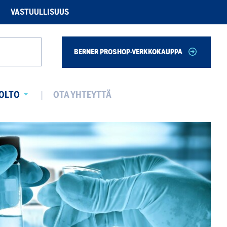
VASTUULLISUUS
BERNER PROSHOP-VERKKOKAUPPA
Haku
OLTO
OTA YHTEYTTÄ
Avaa
alavalikko