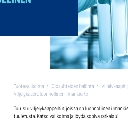
Tuotevalikoima
Olosuhteiden hallinta
Viljelykaapit 
Viljelykaapit, luonnollinen ilmankierto
Tutustu viljelykaappeihin, joissa on luonnollinen ilmank
tuuletusta. Katso valikoima ja löydä sopiva ratkaisu!