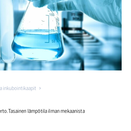
ja inkubointikaapit
ierto. Tasainen lämpötila ilman mekaanista