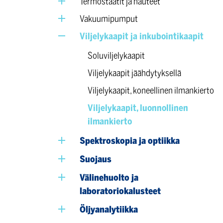
Termostaatit ja hauteet
Vakuumipumput
Viljelykaapit ja inkubointikaapit
Soluviljelykaapit
Viljelykaapit jäähdytyksellä
Viljelykaapit, koneellinen ilmankierto
Viljelykaapit, luonnollinen
ilmankierto
Spektroskopia ja optiikka
Suojaus
Välinehuolto ja
laboratoriokalusteet
Öljyanalytiikka