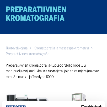
PREPARATII­VINEN
KROMATOGRAFIA
Tuotevalikoima
Kromatografia ja massaspektrometria
Preparatiivinen kromatografia
Preparatiivinen kromatografia-tuoteportfolio koostuu
monipuolisesti laadukkaista tuotteista, joiden valmistajina ovat
mm. Shimadzu ja Teledyne ISCO.
Shimadzu
Teledyne
Nexera
ISCO
Prep
ACCQPrep