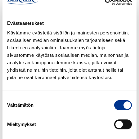
HP150
Evästeasetukset
SHIMADZU NEXERA PREP
TELEDYNE ISCO
ACCQPREP HP150
Käytämme evästeitä sisällön ja mainosten personointiin,
sosiaalisen median ominaisuuksien tarjoamiseen sekä
Teledyne
Teledyne
liikenteen analysointiin. Jaamme myös tietoja
ISCO
ISCO
sivustomme käytöstä sosiaalisen median, mainonnan ja
ACCQPrep
CombiFlash
analytiikan kumppaneidemme kanssa, jotka voivat
SFC
EZ
yhdistää ne muihin tietoihin, joita olet antanut heille tai
Prep
joita he ovat keränneet palveluidensa käytöstäsi.
TELEDYNE ISCO
TELEDYNE ISCO
ACCQPREP SFC
COMBIFLASH EZ PREP
Suostumuksen
Välttämätön
valinta
Teledyne
ISCO
Foxy-
Mieltymykset
fraktionkerääjät