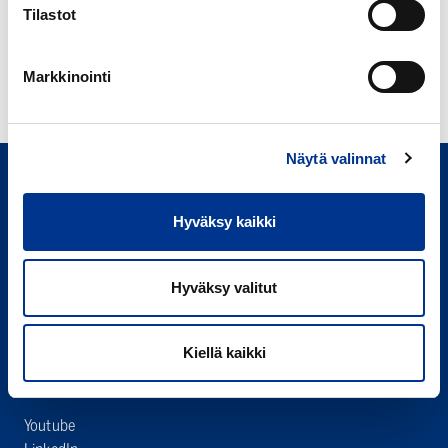
Tilastot
TELEDYNE ISCO FOXY-
FRAKTIONKERÄÄJÄT
Markkinointi
Näytä valinnat
Hyväksy kaikki
Hyväksy valitut
Berner Oy
Hitsaajankatu 24,
00810 Helsinki
Kiellä kaikki
020 791 00
(vaihde)
Youtube