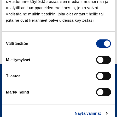
sivustomme käytöstä sosiaalisen median, mainonnan ja
analytiikan kumppaneidemme kanssa, jotka voivat
Flash-kromatografia-tarvikkeet
yhdistää ne muihin tietoihin, joita olet antanut heille tai
Kaasukromatografia-massaspektrometria-tarvikkeet
joita he ovat keränneet palveluidensa käytöstäsi.
Kaasukromatografia-tarvikkeet
Nestekromatografia-tarvikkeet
Näytepullot ja korkit
Suostumuksen
Välttämätön
valinta
Mieltymykset
Tilastot
Markkinointi
Berner Oy
Hitsaajankatu 24,
Näytä valinnat