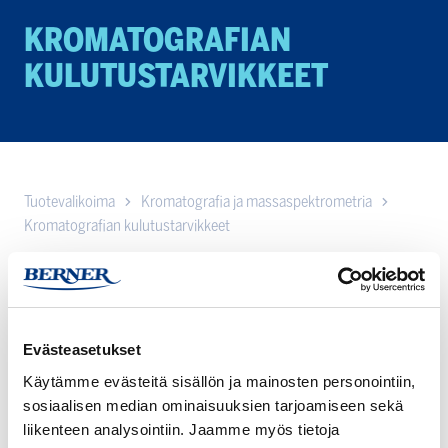
KROMATOGRA­FIAN
KULUTUSTAR­VIK­KEET
Tuotevalikoima
Kromatografia ja massaspektrometria
Kromatografian kulutustarvikkeet
Tutustu kattavaan valikoimaamme kromatografian
kulutustarvikkeita, jotka on suunniteltu tukemaan laboratorion
analytiikan vaativia tarpeita. Tarjoamme laadukkaita ja
luotettavia tuotteita, jotka takaavat toistettavat tulokset ja
Evästeasetukset
sujuvan työnkulun niin tutkimuksen, laadunvalvonnan kuin
Käytämme evästeitä sisällön ja mainosten personointiin,
tuotekehityksenkin parissa.
sosiaalisen median ominaisuuksien tarjoamiseen sekä
liikenteen analysointiin. Jaamme myös tietoja
Tutustu alta kulutarvikkeiden tuotevalikoimaan.