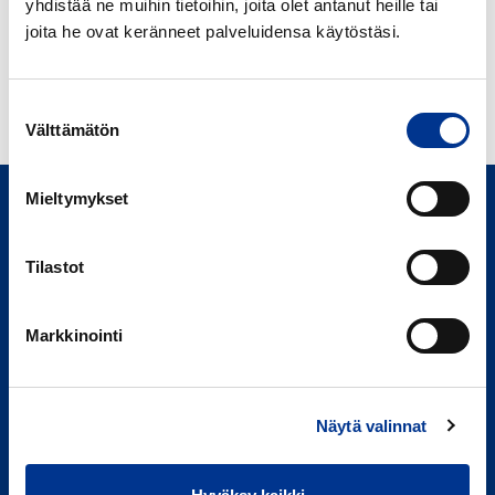
yhdistää ne muihin tietoihin, joita olet antanut heille tai
joita he ovat keränneet palveluidensa käytöstäsi.
SHIMADZU HYPERVISION
HPV-X3
Suostumuksen
Välttämätön
valinta
Mieltymykset
Tilastot
Markkinointi
Berner Oy
Hitsaajankatu 24,
00810 Helsinki
020 791 00
(vaihde)
Näytä valinnat
Youtube