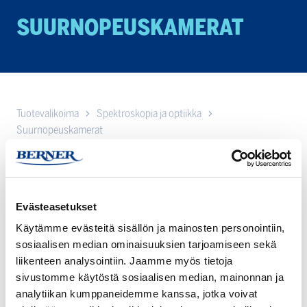
SUURNOPEUS­KA­MERAT
Tuotevalikoima
Spektroskopia ja optiikka
Suurnopeuskamerat
Suurnopeuskamerat tarkkaan ja luotettavaan kuvantamiseen.
Korkea resoluutio ja nopeat kuvanopeudet eri sovelluksiin.
Tutustu valikoimaamme!
Evästeasetukset
Käytämme evästeitä sisällön ja mainosten personointiin,
Shimadzu
sosiaalisen median ominaisuuksien tarjoamiseen sekä
UUSI
HyperVision
liikenteen analysointiin. Jaamme myös tietoja
HPV-
sivustomme käytöstä sosiaalisen median, mainonnan ja
X3
analytiikan kumppaneidemme kanssa, jotka voivat