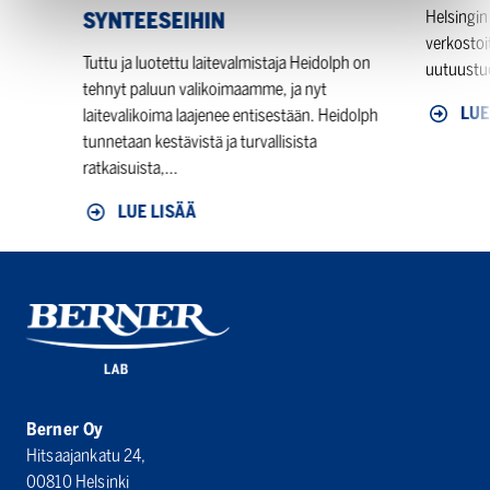
Helsingin
SYNTEESEIHIN
verkostoi
Tuttu ja luotettu laitevalmistaja Heidolph on
uutuustuot
tehnyt paluun valikoimaamme, ja nyt
LUE
laitevalikoima laajenee entisestään. Heidolph
tunnetaan kestävistä ja turvallisista
ratkaisuista,...
LUE LISÄÄ
Berner Oy
Hitsaajankatu 24,
00810 Helsinki