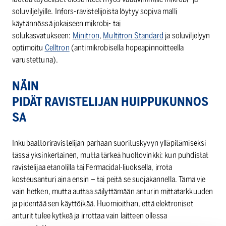
soluviljelyille. Infors-ravistelijoista löytyy sopiva malli
käytännössä jokaiseen mikrobi- tai
solukasvatukseen:
Minitron
,
Multitron Standard
ja soluviljelyyn
optimoitu
Celltron
(antimikrobisella hopeapinnoitteella
varustettuna).
NÄIN
PIDÄT RAVISTELIJAN HUIPPUKUNNOS
SA
Inkubaattoriravistelijan parhaan suorituskyvyn ylläpitämiseksi
tässä yksinkertainen, mutta tärkeä huoltovinkki: kun puhdistat
ravistelijaa etanolilla tai Fermacidal-liuoksella, irrota
kosteusanturi aina ensin – tai peitä se suojakannella. Tämä vie
vain hetken, mutta auttaa säilyttämään anturin mittatarkkuuden
ja pidentää sen käyttöikää. Huomioithan, että elektroniset
anturit tulee kytkeä ja irrottaa vain laitteen ollessa