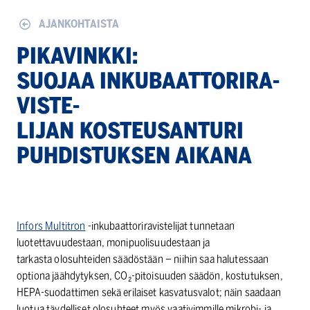
AJANKOHTAISTA
PIKAVINKKI:
SUOJAA INKUBAATTO­RI­RA­
VIS­TE­
LIJAN KOSTEUSANTURI
PUHDISTUKSEN AIKANA
Infors Multitron
-inkubaattoriravistelijat tunnetaan
luotettavuudestaan, monipuolisuudestaan ja
tarkasta olosuhteiden säädöstään – niihin saa halutessaan
optiona jäähdytyksen, CO₂-pitoisuuden säädön, kostutuksen,
HEPA-suodattimen sekä erilaiset kasvatusvalot; näin saadaan
luotua täydelliset olosuhteet myös vaativimmille mikrobi- ja