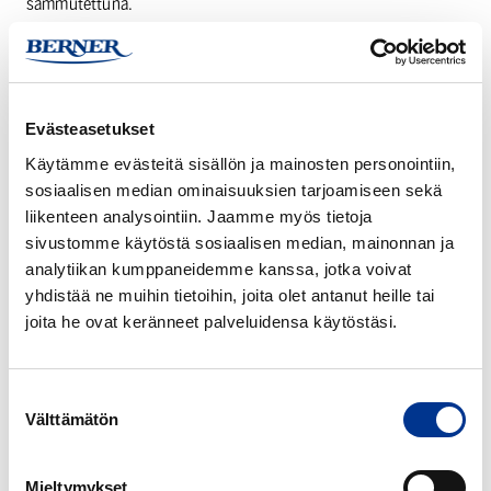
sammutettuna.
Tutustu tuotteisiin
Haluatko tietää
Evästeasetukset
lisää Infors inkubaattoriravistelijoista?
Ota
yhteyttä meihin, niin autamme sinua löytämään
Käytämme evästeitä sisällön ja mainosten personointiin,
oikean Infors-ravistelijan tarpeisiisi.
sosiaalisen median ominaisuuksien tarjoamiseen sekä
liikenteen analysointiin. Jaamme myös tietoja
sivustomme käytöstä sosiaalisen median, mainonnan ja
analytiikan kumppaneidemme kanssa, jotka voivat
Antti Jokipii
yhdistää ne muihin tietoihin, joita olet antanut heille tai
Myyntipäällikkö | Peruslaitteet ja öljyanalytiikka
joita he ovat keränneet palveluidensa käytöstäsi.
+358 50 593 1030
antti.jokipii@berner.fi
Suostumuksen
Välttämätön
valinta
Riitta Tamminen
Asiantuntija | Peruslaitteet ja öljyanalytiikka
Mieltymykset