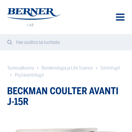
Berner
Lab
AVAA
VALIK
Hae sisältöä tai tuotteita
Hae
Haku
verkkosivuilta
Tuotevalikoima
Bioteknologia ja Life Science
Sentrifugit
Pöytäsentrifugit
BECKMAN COULTER AVANTI
J-15R