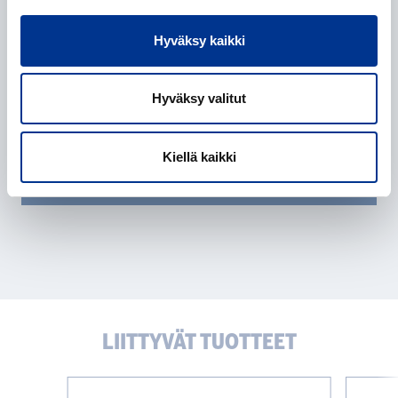
Hyväksy kaikki
Henkilötietojen käsittely
*
Annan suostumuksen henkilötietojeni käsittelyyn
tietosuojaselosteessa
kuvatulla tavalla.
Hyväksy valitut
Kiellä kaikki
LIITTYVÄT TUOTTEET
Beckman
Beckman