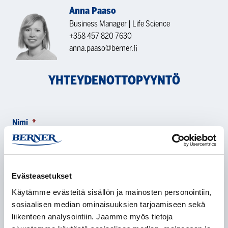
Anna Paaso
Business Manager | Life Science
+358 457 820 7630
anna.paaso@berner.fi
YHTEYDENOTTOPYYNTÖ
Nimi
*
Evästeasetukset
Yritys
*
Käytämme evästeitä sisällön ja mainosten personointiin,
sosiaalisen median ominaisuuksien tarjoamiseen sekä
liikenteen analysointiin. Jaamme myös tietoja