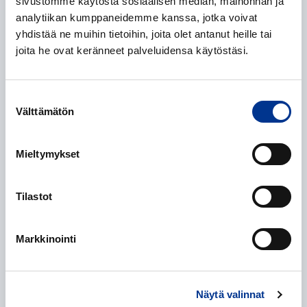
sivustomme käytöstä sosiaalisen median, mainonnan ja
Sähköposti
*
analytiikan kumppaneidemme kanssa, jotka voivat
yhdistää ne muihin tietoihin, joita olet antanut heille tai
joita he ovat keränneet palveluidensa käytöstäsi.
Puhelinumero
*
Suostumuksen
Välttämätön
valinta
Mieltymykset
Mistä kuulit meistä?
*
Tilastot
Lisätiedot
Markkinointi
Näytä valinnat