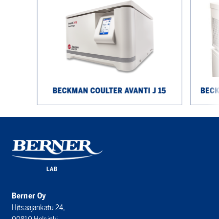
Coulter
Coulter
Avanti
Allegra
J
V-
15
15R
BECKMAN COULTER AVANTI J 15
BECK
Berner Oy
Hitsaajankatu 24,