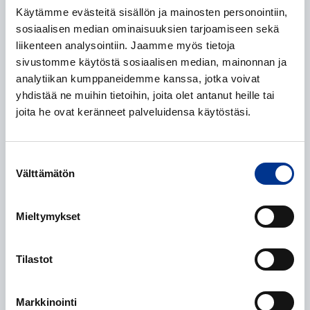
Käytämme evästeitä sisällön ja mainosten personointiin,
sosiaalisen median ominaisuuksien tarjoamiseen sekä
liikenteen analysointiin. Jaamme myös tietoja
Yritys
*
sivustomme käytöstä sosiaalisen median, mainonnan ja
analytiikan kumppaneidemme kanssa, jotka voivat
yhdistää ne muihin tietoihin, joita olet antanut heille tai
joita he ovat keränneet palveluidensa käytöstäsi.
Sähköposti
*
Suostumuksen
Välttämätön
valinta
Puhelinumero
*
Mieltymykset
Tilastot
Mistä kuulit meistä?
*
Markkinointi