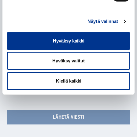
Lisätiedot
Näytä valinnat
Hyväksy kaikki
Hyväksy valitut
Henkilötietojen käsittely
*
Annan suostumuksen henkilötietojeni käsittelyyn
Kiellä kaikki
tietosuojaselosteessa
kuvatulla tavalla.