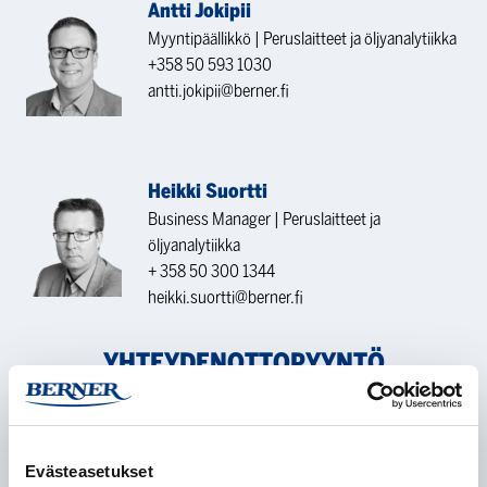
Antti Jokipii
Myyntipäällikkö | Peruslaitteet ja öljyanalytiikka
+358 50 593 1030
antti.jokipii@berner.fi
Heikki Suortti
Business Manager | Peruslaitteet ja
öljyanalytiikka
+ 358 50 300 1344
heikki.suortti@berner.fi
YHTEYDENOTTOPYYNTÖ
Nimi
*
Evästeasetukset