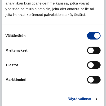
analytiikan kumppaneidemme kanssa, jotka voivat
yhdistää ne muihin tietoihin, joita olet antanut heille tai
joita he ovat keränneet palveluidensa käytöstäsi.
Puhelinumero
*
Suostumuksen
Välttämätön
valinta
Mistä kuulit meistä?
*
Mieltymykset
Lisätiedot
Tilastot
Markkinointi
Näytä valinnat
Henkilötietojen käsittely
*