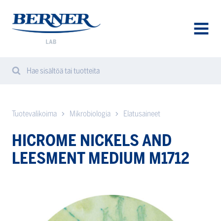
Berner
Lab
AVAA
VALIK
Hae sisältöä tai tuotteita
Hae
Haku
verkkosivuilta
Tuotevalikoima
Mikrobiologia
Elatusaineet
HICROME NICKELS AND
LEESMENT MEDIUM M1712