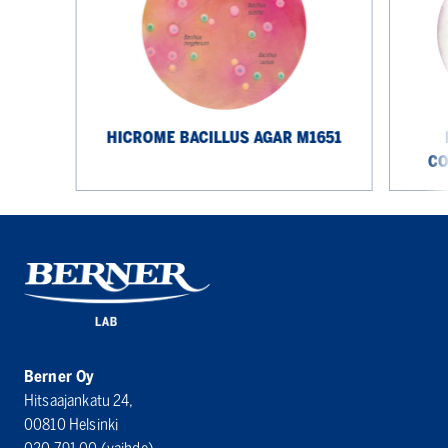
M1651
Agar
(CCA)
M1991I
HICROME BACILLUS AGAR M1651
CO
Berner Oy
Hitsaajankatu 24,
00810 Helsinki